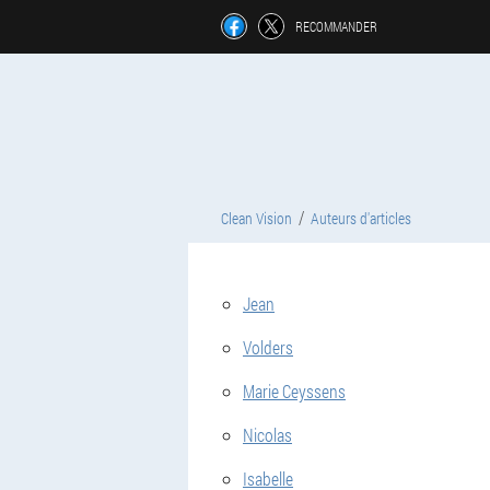
RECOMMANDER
Clean Vision
Auteurs d'articles
Jean
Volders
Marie Ceyssens
Nicolas
Isabelle