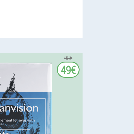
98€
49€